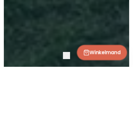
Winkelmand
OVER DURF TE DROMEN HARDERWIJK
Wij durven te dromen.
Jij ook?