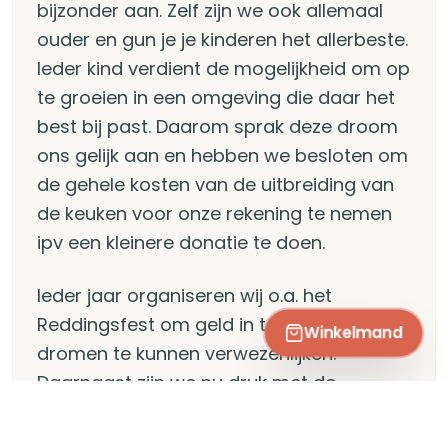
bijzonder aan. Zelf zijn we ook allemaal
ouder en gun je je kinderen het allerbeste.
Ieder kind verdient de mogelijkheid om op
te groeien in een omgeving die daar het
best bij past. Daarom sprak deze droom
ons gelijk aan en hebben we besloten om
de gehele kosten van de uitbreiding van
de keuken voor onze rekening te nemen
ipv een kleinere donatie te doen.
Ieder jaar organiseren wij o.a. het
Reddingsfest om geld in te zamelen om
Winkelmand
dromen te kunnen verwezenlijken.
Daarnaast zijn we nu druk met de
verkoop van de wensbal. Een unieke
kerstbal met het Oude Stadhuis van